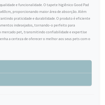
ualidade e funcionalidade. O tapete higiênico Good Pad
x60cm, proporcionando maior área de absorção. Além
ntindo praticidade e durabilidade. O produto é eficiente
amentos indesejados, tornando-o perfeito para
 mercado pet, transmitindo confiabilidade e expertise
enha a certeza de oferecer o melhor aos seus pets com o
r
o chão, podendo mover-se facilmente.
dequado para cães de porte grande.
 porte