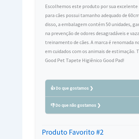
Escolhemos este produto por sua excelente q
para cães possui tamanho adequado de 60cm
disso, a embalagem contém 50 unidades, gara
na prevenção de odores desagradáveis e vaz
treinamento de cães. A marca é renomada no
em cuidados com os animais de estimação. T
Good Pet Tapete Higiênico Good Pad!
👍 Do que gostamos
👎 Do que não gostamos
Produto de alta qualidade
Eficiente na absorção de líquidos e odo
Não tem adesivo para fixar o tapete n
Fácil de utilizar e descartar
Produto Favorito #2
O tamanho de 60cm x 60cm pode ser ina
Tamanho adequado para cães de médio