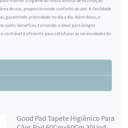
o para manter a higiene do nosso animal de estimação.
ea de uso, proporcionando conforto ao pet. A facilidade
, garantindo praticidade no dia a dia. Além disso, o
o custo-benefício, tornando-o ideal para longos
confiável e eficiente para satisfazer as necessidades do
r tão eficientes em prender o xixi ou as fezes do
cal desejado
Good Pad Tapete Higiênico Para
mada superior de rápida absorção, o que pode causar
 espaço para o animal
Cães Pad 60Cmx60Cm 30Und
fície molhada.