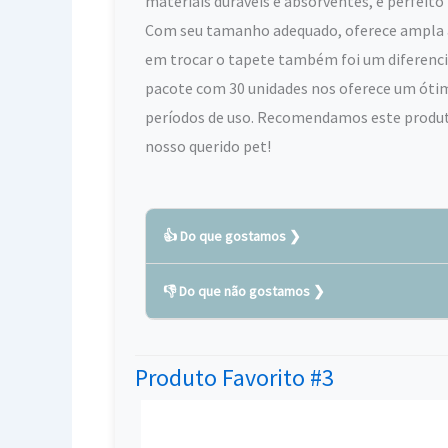
materiais duráveis e absorventes, é perfeit
Com seu tamanho adequado, oferece ampla ár
em trocar o tapete também foi um diferencial
pacote com 30 unidades nos oferece um ótim
períodos de uso. Recomendamos este produto 
nosso querido pet!
👍 Do que gostamos
👎 Do que não gostamos
Produto de altíssima qualidade
Extremamente absorvente
As abas laterais do tapete podem não se
Fácil de utilizar e trocar
Produto Favorito #3
animal, podendo ocorrer vazamentos.
Possui fitas adesivas para fixação no lo
O tapete higiênico pode não ter uma ca
Tamanho grande, proporcionando mais
desconforto ao animal e deixar a super