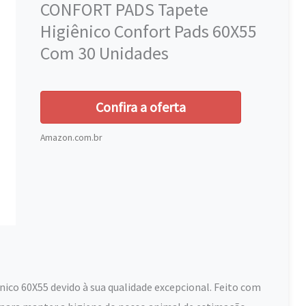
CONFORT PADS Tapete
a a identificação da quantidade exata de unidades.
itar vazamentos
Higiênico Confort Pads 60X55
Com 30 Unidades
Confira a oferta
Amazon.com.br
o 60X55 devido à sua qualidade excepcional. Feito com