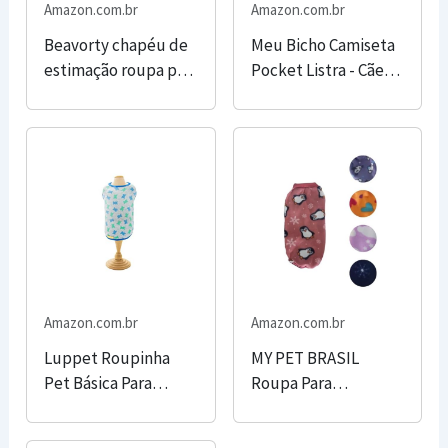
Amazon.com.br
Amazon.com.br
Beavorty chapéu de
Meu Bicho Camiseta
estimação roupa pet
Pocket Listra - Cães E
roupinha pet
Gatos - - P - Marinho
acessório de festa
(Pesc 28 X Peit 36 X
para cachorro
Comp 28Cm)
chapéu prático para
cães verão chapéu
de cachorro bicho de
estimação...
Amazon.com.br
Amazon.com.br
Luppet Roupinha
MY PET BRASIL
Pet Básica Para
Roupa Para
Cachorro Azul Pp
Cachorros E Gatos
Multicor N°02