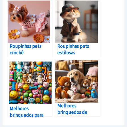
Roupinhas pets
Roupinhas pets
crochê
estilosas
Melhores
Melhores
brinquedos de
brinquedos para
pelúcia para animais
animais de
de estimação