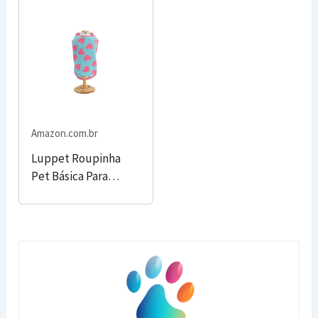
Roupas Pet Soft
Roupa Para Pet
Roupa Para Frio
Confortável E
Quente
Amazon.com.br
Luppet Roupinha
Pet Básica Para
Cachorro Rosa M