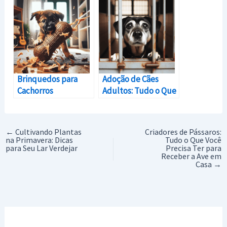
Ensinar em Casa
Cão
Brinquedos para
Adoção de Cães
Cachorros
Adultos: Tudo o Que
Destruidores:
Você Precisa Saber
Durabilidade e
para uma Transição
Diversão Garantidas
Suave
←
Cultivando Plantas
Criadores de Pássaros:
na Primavera: Dicas
Tudo o Que Você
para Seu Lar Verdejar
Precisa Ter para
Receber a Ave em
Casa
→