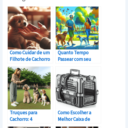
Como Cuidar de um
Quanto Tempo
Filhote de Cachorro
Passear com seu
Recém-Nascido
Cachorro: Guia
Órfão
Essencial
Truques para
Como Escolher a
Cachorro: 4
Melhor Caixa de
Comandos para
Transporte para Seu