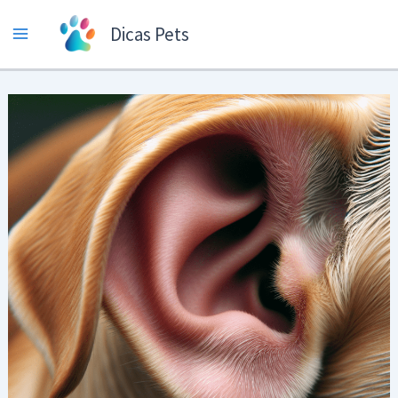
Ir
Dicas Pets
para
o
conteúdo