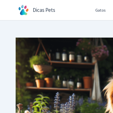
Ir
Dicas Pets
Gatos
para
o
conteúdo