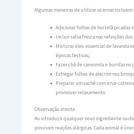
Algumas maneiras de utilizar as ervas incluem:
Adicionar folhas de hortelã picadas 
Incluir salsa fresca nas refeições d
Misturar óleo essencial de lavanda 
épocas festivas;
Fazer chá de camomila e borrifar no pe
Esfregar folhas de alecrim nos brinq
Preparar um sachê com erva-cidreira
promover relaxamento.
Observação atenta
Ao introduzir qualquer novo ingrediente na die
possíveis reações alérgicas. Cada animal é ún