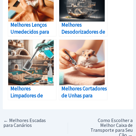
Melhores Lenços
Melhores
Umedecidos para
Desodorizadores de
Hamsters
Gaiola para
Hamsters
Melhores
Melhores Cortadores
Limpadores de
de Unhas para
Gaiola para
Hamsters
Hamsters
←
Melhores Escadas
Como Escolher a
para Canários
Melhor Caixa de
Transporte para Seu
Cão
→