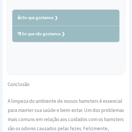
👍 Do que gostamos
👎 Do que não gostamos
Neutraliza eficientemente odores fortes
de urina de cachorro e gato em carpetes,
Necessidade de reaplicação frequente
móveis e pisos internos e externos
O aroma cítrico pode não agradar a todas
Possui um aroma cítrico agradável,
as pessoas
eliminando maus odores e deixando uma
Pode ser mais eficaz em odores leves,
sensação de frescor no ambiente
Conclusão
sendo necessário outros produtos para
Tamanho de 709 ml, garantindo um
odores mais intensos
produto duradouro e econômico para uso
A limpeza do ambiente de nossos hamsters é essencial
contínuo
para manter sua saúde e bem-estar. Um dos problemas
Fácil aplicação, basta borrifar o produto
mais comuns em relação aos cuidados com os hamsters
nas áreas afetadas para eliminar
são os odores causados pelas fezes. Felizmente,
completamente os odores desagradáveis