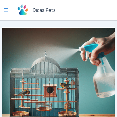
Ir
Dicas Pets
para
o
conteúdo