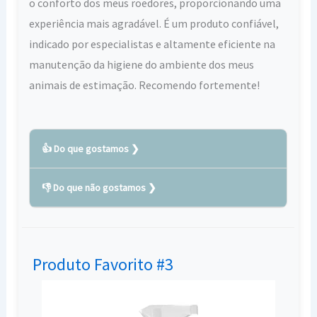
o conforto dos meus roedores, proporcionando uma
experiência mais agradável. É um produto confiável,
indicado por especialistas e altamente eficiente na
manutenção da higiene do ambiente dos meus
animais de estimação. Recomendo fortemente!
👍 Do que gostamos
👎 Do que não gostamos
Granulado de alta qualidade e higiênico
Elimina rapidamente odores desagradáveis
O granulado pode ser um pouco mais caro
causados pelos roedores
em comparação com outros tipos de
Absorção eficiente de líquidos, mantendo a
Produto Favorito #3
material para a higiene de roedores.
gaiola seca por mais tempo
Alguns usuários relatam que o cheiro do
Pode ser usado em gaiolas de hamsters,
granulado não é agradável, podendo se
porquinhos-da-índia, coelhos e outros