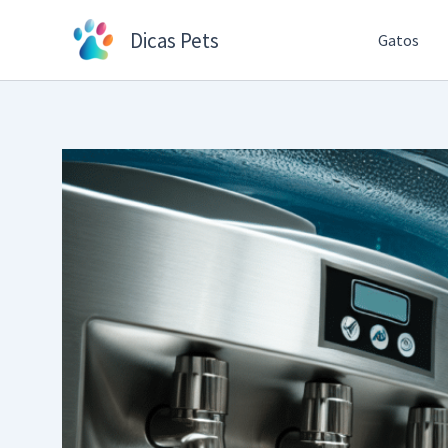
Ir
Dicas Pets
Gatos
para
o
conteúdo