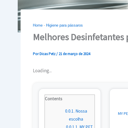
Home
-
Higiene para pássaros
Melhores Desinfetantes 
Por
Dicas Petz
/
21 de março de 2024
Loading...
Contents
0.0.1.
Nossa
MY PE
escolha
0.0.1.1.
MY PET