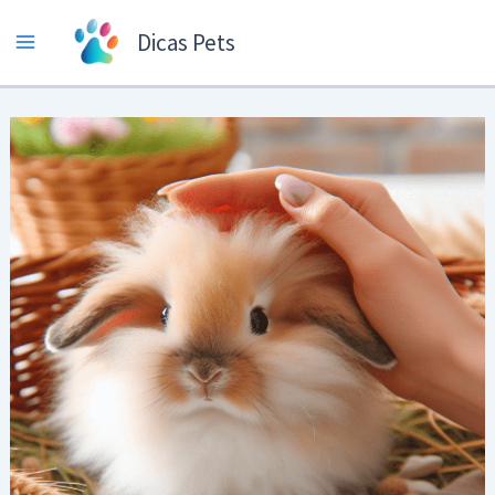
Ir
Dicas Pets
para
o
conteúdo