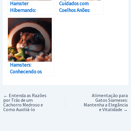
Hamster
Cuidados com
Hibernando:
Coelhos Anões:
Aprenda a
Fofura em Tamanho
Identificar Quando
Mini para Seu Lar
Isso Ocorre
Hamsters:
Conhecendo os
Encantadores
Roedores e Seus
Cuidados
←
Entenda as Razões
Alimentação para
por Trás de um
Gatos Siameses:
Cachorro Medroso e
Mantenha a Elegância
Como Auxiliá-lo
e Vitalidade
→