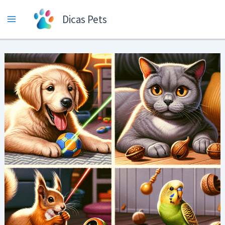
Ir
Dicas Pets
para
o
conteúdo