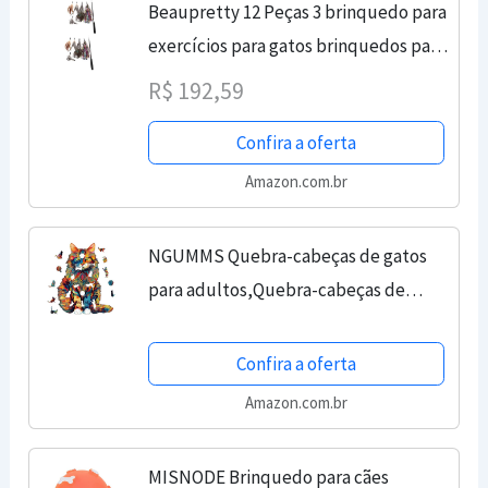
Beaupretty 12 Peças 3 brinquedo para
exercícios para gatos brinquedos para
gatinhos brinquedos de gatinho
R$ 192,59
brinquedo de gato provocação de
Confira a oferta
gato Pavão rato...
Amazon.com.br
NGUMMS Quebra-cabeças de gatos
para adultos,Quebra-cabeças de
gatos | Quebra-cabeças de para gatos
| Quebra-cabeças de gatos,
Confira a oferta
brinquedos de entretenimento...
Amazon.com.br
MISNODE Brinquedo para cães