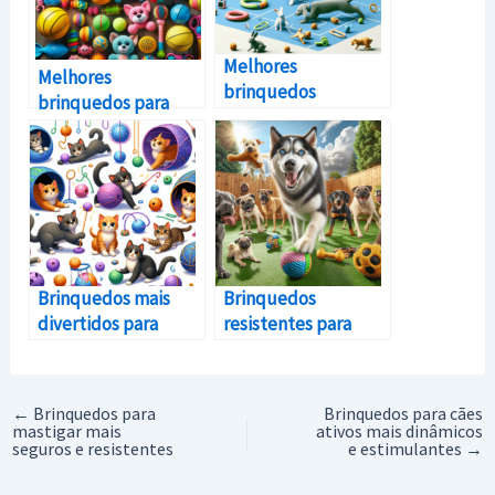
Melhores
Melhores
brinquedos
brinquedos para
interativos para
animais de
animais de
estimação
estimação
Brinquedos mais
Brinquedos
divertidos para
resistentes para
gatos
cães mais duráveis
←
Brinquedos para
Brinquedos para cães
mastigar mais
ativos mais dinâmicos
seguros e resistentes
e estimulantes
→