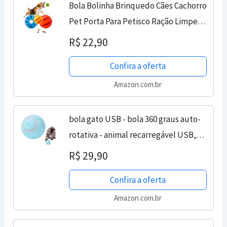
Bola Bolinha Brinquedo Cães Cachorro
Pet Porta Para Petisco Ração Limpeza
Dental (6cm, Azul)
R$ 22,90
Confira a oferta
Amazon.com.br
bola gato USB - bola 360 graus auto-
rotativa - animal recarregável USB,
presente exercício entretenimento
R$ 29,90
para gatos, gatinhos, brinquedos
Confira a oferta
elétricos para...
Amazon.com.br