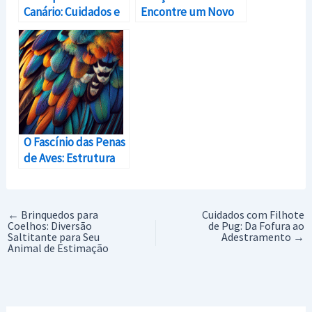
Canário: Cuidados e
Encontre um Novo
Diversão para Sua
Amigo com Asas para
Ave de Estimação
Sua Casa
O Fascínio das Penas
de Aves: Estrutura
Função e Beleza
←
Brinquedos para
Cuidados com Filhote
Coelhos: Diversão
de Pug: Da Fofura ao
Saltitante para Seu
Adestramento
→
Animal de Estimação