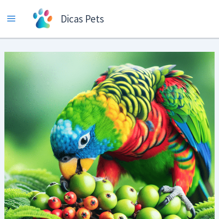
Ir
Dicas Pets
para
o
conteúdo